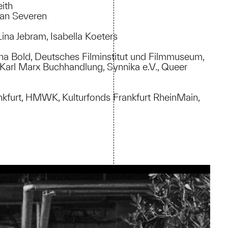
ith
an Severen
a Jebram, Isabella Koeters
a Bold, Deutsches Filminstitut und Filmmuseum,
Karl Marx Buchhandlung, Synnika e.V., Queer
ankfurt, HMWK, Kulturfonds Frankfurt RheinMain,