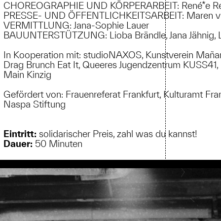
CHOREOGRAPHIE UND KÖRPERARBEIT: René*e Re
PRESSE- UND ÖFFENTLICHKEITSARBEIT: Maren v
VERMITTLUNG: Jana-Sophie Lauer
BAUUNTERSTÜTZUNG: Lioba Brändle, Jana Jähnig, Lin
In Kooperation mit: studioNAXOS, Kunstverein Mañan
Drag Brunch Eat It, Queeres Jugendzentrum KUSS41, 
Main Kinzig
Gefördert von: Frauenreferat Frankfurt, Kulturamt Fr
Naspa Stiftung
Eintritt:
solidarischer Preis, zahl was du kannst!
Dauer:
50 Minuten