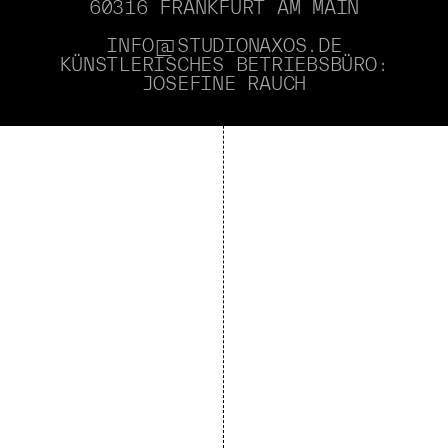
60316 FRANKFURT AM MAIN
INFO@STUDIONAXOS.DE
KÜNSTLERISCHES BETRIEBSBÜRO:
JOSEFINE RAUCH