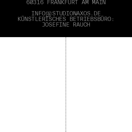
60316 FRANKFURT AM MAIN
INFO@STUDIONAXOS.DE
KÜNSTLERISCHES BETRIEBSBÜRO:
JOSEFINE RAUCH